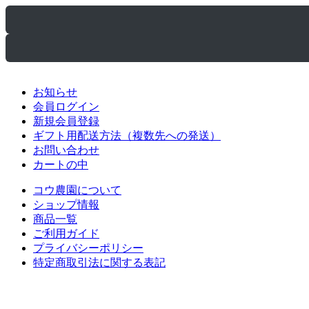
お知らせ
会員ログイン
新規会員登録
ギフト用配送方法（複数先への発送）
お問い合わせ
カートの中
コウ農園について
ショップ情報
商品一覧
ご利用ガイド
プライバシーポリシー
特定商取引法に関する表記
〒869-0546 熊本県宇城市松橋町御船148
TEL / 0964-33-1079