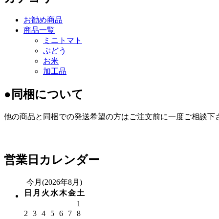
お勧め商品
商品一覧
ミニトマト
ぶどう
お米
加工品
●同梱について
他の商品と同梱での発送希望の方はご注文前に一度ご相談下
営業日カレンダー
今月(2026年8月)
日
月
火
水
木
金
土
1
2
3
4
5
6
7
8