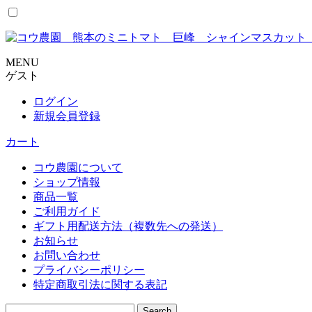
コ
ン
テ
ン
MENU
ツ
ゲスト
に
ス
ログイン
キ
新規会員登録
ッ
カート
プ
コウ農園について
ショップ情報
商品一覧
ご利用ガイド
ギフト用配送方法（複数先への発送）
お知らせ
お問い合わせ
プライバシーポリシー
特定商取引法に関する表記