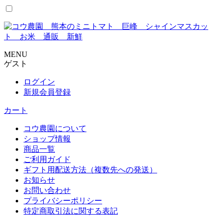
コ
ン
テ
ン
ツ
MENU
に
ゲスト
ス
キ
ログイン
ッ
新規会員登録
プ
カート
コウ農園について
ショップ情報
商品一覧
ご利用ガイド
ギフト用配送方法（複数先への発送）
お知らせ
お問い合わせ
プライバシーポリシー
特定商取引法に関する表記