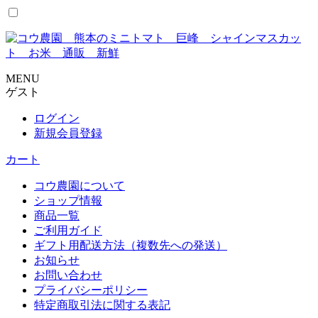
コ
ン
テ
ン
ツ
MENU
に
ゲスト
ス
キ
ログイン
ッ
新規会員登録
プ
カート
コウ農園について
ショップ情報
商品一覧
ご利用ガイド
ギフト用配送方法（複数先への発送）
お知らせ
お問い合わせ
プライバシーポリシー
特定商取引法に関する表記