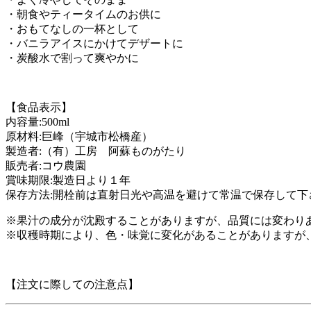
・朝食やティータイムのお供に
・おもてなしの一杯として
・バニラアイスにかけてデザートに
・炭酸水で割って爽やかに
【食品表示】
内容量:500ml
原材料:巨峰（宇城市松橋産）
製造者:（有）工房 阿蘇ものがたり
販売者:コウ農園
賞味期限:製造日より１年
保存方法:開栓前は直射日光や高温を避けて常温で保存して
※果汁の成分が沈殿することがありますが、品質には変わり
※収穫時期により、色・味覚に変化があることがありますが
【注文に際しての注意点】