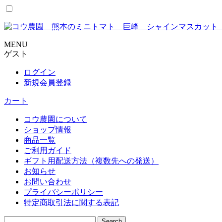
コ
ン
テ
ン
MENU
ツ
ゲスト
に
ス
ログイン
キ
新規会員登録
ッ
カート
プ
コウ農園について
ショップ情報
商品一覧
ご利用ガイド
ギフト用配送方法（複数先への発送）
お知らせ
お問い合わせ
プライバシーポリシー
特定商取引法に関する表記